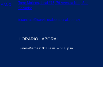
Torre Molinos, local #15, 79 Avenida Nte., San
UMANO
Salvador
tecontrato@serviciosdepersonal.com.sv
HORARIO LABORAL
Lunes-Viernes: 8:00 a.m. – 5:00 p.m.