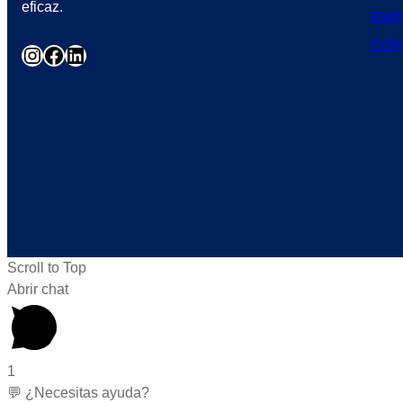
eficaz.
EMP
CON
Scroll to Top
Abrir chat
1
💬 ¿Necesitas ayuda?