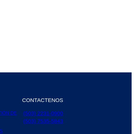
CONTACTENOS
(503) 2231-0900
TIÓN DE
(503) 7535-5843
S