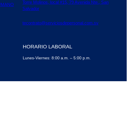
Torre Molinos, local #15, 79 Avenida Nte., San
UMANO
Salvador
tecontrato@serviciosdepersonal.com.sv
HORARIO LABORAL
Lunes-Viernes: 8:00 a.m. – 5:00 p.m.