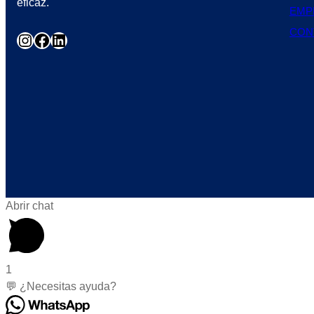
eficaz.
EMP
CON
Instagram
Facebook
LinkedIn
Abrir chat
1
💬 ¿Necesitas ayuda?