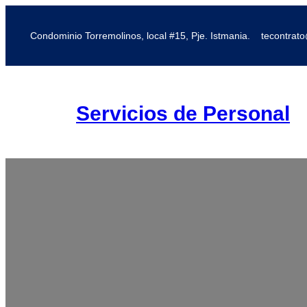
Saltar
al
Condominio Torremolinos, local #15, Pje. Istmania.
tecontrat
contenido
Servicios de Personal