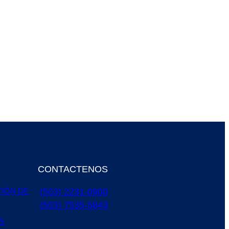
CONTACTENOS
(503) 2231-0900
TIÓN DE
(503) 7535-5843
S