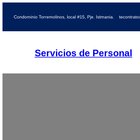
Saltar
al
Condominio Torremolinos, local #15, Pje. Istmania.
tecontrat
contenido
Servicios de Personal